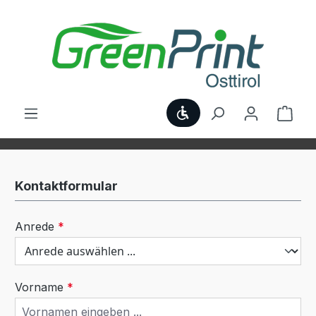
Zum Hauptinhalt springen
Werkzeugleiste anzei
Ware
Kontaktformular
Anrede
*
Vorname
*