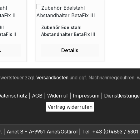
hl
Zubehör Edelstahl
taFix II
Abstandhalter BetaFix III
s
Details
hrwertsteuer zzgl.
Versandkosten
und ggf. Nachnahmegebühren, w
atenschutz
|
AGB
|
Widerruf
|
Impressum
|
Dienstleistung
Vertrag widerrufen
. | Ainet 8 - A-9951 Ainet/Osttirol | Tel: +43 (0)4853 / 6301