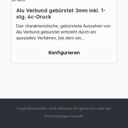
auch findet man Alu - Verbundplatten
Werbeschilder überall dort, wo Werbeschilder
Alu Verbund gebürstet 3mm inkl. 1-
und direkt bedruckte Platten im langfristigen
stg. 4c-Druck
Einsatz sind. errechneter Preis ist inkl. 1-seitigen
Das charakteristische, gebürstete Aussehen von
Direktdruck
Alu Verbund gebürstet entsteht durch ein
spezielles Verfahren, bei dem ein
Oberflächenschliff in das Deckblech eingewalzt
und anschließend mit Klarlack einbrennlackiert
Konfigurieren
wird. Diese Oberfläche in gebürsteter
Aluminiumoptik verleiht Exklusivität und
Individualität.
Inspirationsbilder sind teilweise KI-generiert oder als
Fotomontagen erstellt.