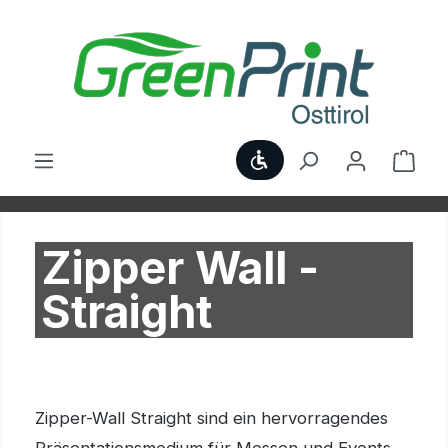
Zum Hauptinhalt springen
Werkzeugleiste anzei
Ware
Zipper Wall -
Straight
Zipper-Wall Straight sind ein hervorragendes
Präsentationsmedium für Messen und Events.