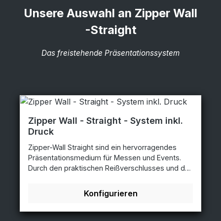
Unsere Auswahl an Zipper Wall
-Straight
Das freistehende Präsentationssystem
Zipper Wall - Straight - System inkl.
Druck
Zipper-Wall Straight sind ein hervorragendes
Präsentationsmedium für Messen und Events.
Durch den praktischen Reißverschlusses und das
einfachen Stecksystem sind sie sehr schnell auf-
und auch wieder abgebaut.Die Zipper-Wall
Konfigurieren
Straight gibt es in vielen verschiedenen Höhen
und Breite die auf Anfrage erhältlich sind.
Größen:ZWS100-230 - 100 x 230 x