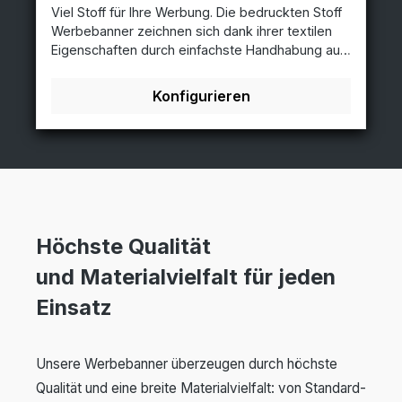
Viel Stoff für Ihre Werbung. Die bedruckten Stoff
Banner. Maximale Druckbreite 320 cm in der
Werbebanner zeichnen sich dank ihrer textilen
Einzelbahn im umweltfreundlichen Latex-Druck
Eigenschaften durch einfachste Handhabung aus
mit der Möglichkeit des Verschweißens von
und sind von Messen und Ausstellungen nicht
Einzelbahnen per Hochfrequenz zum
mehr weg zu denken. Der Vorteil von Stoff
„Megabanner“. Vorteile: winddurchlässig brilliante
Konfigurieren
Werbebanner ist ihr geringes Gewicht. Auch Stoff
Bedruckbarkeit mit umweltfreundlichem
Werbebanner lassen sich vollflächig in
Latexdruck UV- und witterungsbeständig XXL-
Fotoqualität bedrucken. Dabei achten wir auf
Banner an so ziemlich jeder Fassade / Wand
hochwertige Druckqualität und garantieren immer
möglich Material: Mesh Netzvinyl ca. 280g/m²
günstigste Preise. rundum gesäumt mit
Doppelsicherheitsnaht geöst alle 50 cm ca.
110g/m² Glanzpolyester
Höchste Qualität
und Materialvielfalt für jeden
Einsatz
Unsere Werbebanner überzeugen durch höchste
Qualität und eine breite Materialvielfalt: von Standard-