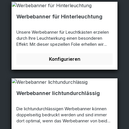
produziert und individuell nach Ihrem Layout
bedruckt. Eigenschaften: fixes Format
von 335x174 cm rundum gesäumt alle 50cm
Werbebanner für Hinterleuchtung
geöst ca. 280g/m²
Unsere Werbebanner für Leuchtkästen erzielen
durch Ihre Leuchtwirkung einen besonderen
Effekt. Mit dieser speziellen Folie erhellen wir
auch Ihre Werbebotschaft so, dass Sie dem
Betrachter förmlich ins Auge springt.
Konfigurieren
Einsatzgebiet + Beschreibung: Innen- und
Außeneinsatz problemlos möglich UV -
beständig im Solventdruck Fotorealistischer
Digitaldruck für jeden Leuchtkasten sehr kratz-
und reißfestes Material verösbar und
verspannbar extrem wiederstandsfähig Material:
Werbebanner lichtundurchlässig
Backlitbanner-Material mit ca. 460g/m² B1
Die lichtundurchlässigen Werbebanner können
doppelseitig bedruckt werden und sind immer
dort optimal, wenn das Werbebanner von beiden
Seiten zu sehen ist. Wenn zum Beispiel das