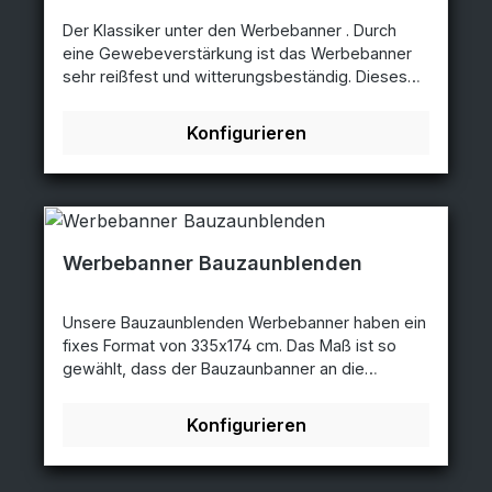
Der Klassiker unter den Werbebanner . Durch
eine Gewebeverstärkung ist das Werbebanner
sehr reißfest und witterungsbeständig. Dieses
Werbebanner eignet sich sehr gut für Werbung
im Außenbereich, zudem ist das Planenmaterial
Konfigurieren
B1-zertifiziert und daher schwer entflammbar und
selbstlöschend. Der Aufdruck erfolgt mit UV-
beständigen Tinten, so dass ein Ausbleichen
verhindert wird. Einsatzgebiet: Für Innen-und
Außenanwendungen Messen und Ausstellungen
Fassadenwerbung uvm. Material: Planenmaterial
Werbebanner Bauzaunblenden
mit ca. 510g/m²
Unsere Bauzaunblenden Werbebanner haben ein
fixes Format von 335x174 cm. Das Maß ist so
gewählt, dass der Bauzaunbanner an die
Rohinnenseiten des Bauzaunelements grenzt
und mittels Ösen, z.B. mit Kabelbindern, befestigt
Konfigurieren
werden kann. Bauzaun Werbebanner werden aus
hochwertigen, robusten, UV- und
wetterbeständigen Mesh-Netzgittergewebe