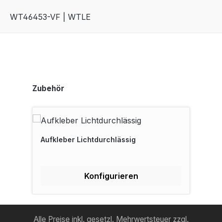
WT46453-VF | WTLE
Produktgalerie überspringen
Zubehör
Aufkleber Lichtdurchlässig
Konfigurieren
Alle Preise inkl. gesetzl. Mehrwertsteuer zzgl.