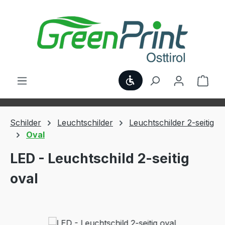
Zum Hauptinhalt springen
Werkzeugleiste anzei
Ware
Schilder
Leuchtschilder
Leuchtschilder 2-seitig
Oval
LED - Leuchtschild 2-seitig
oval
Bildergalerie überspringen